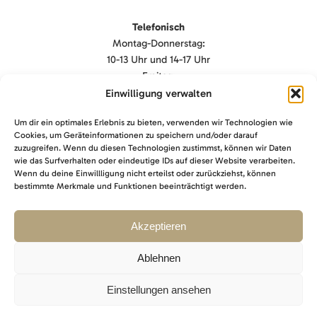
Telefonisch
Montag-Donnerstag:
10-13 Uhr und 14-17 Uhr
Freitag:
9-13 Uhr
Einwilligung verwalten
Um dir ein optimales Erlebnis zu bieten, verwenden wir Technologien wie
Termine
Cookies, um Geräteinformationen zu speichern und/oder darauf
Nach Absprache
zuzugreifen. Wenn du diesen Technologien zustimmst, können wir Daten
wie das Surfverhalten oder eindeutige IDs auf dieser Website verarbeiten.
Wenn du deine Einwillligung nicht erteilst oder zurückziehst, können
Sonstiges
bestimmte Merkmale und Funktionen beeinträchtigt werden.
Kontakt
Akzeptieren
Impressum
Datenschutz
Ablehnen
AGB
Cookie-Richtlinie (EU
)
Einstellungen ansehen