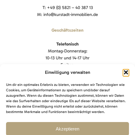
T: +49 (0) 5821 – 40 387 13
M: info@kurstadt-immobilien.de
Geschäftszeiten
Telefonisch
Montag-Donnerstag:
10-13 Uhr und 14-17 Uhr
Freitag:
9-13 Uhr
Einwilligung verwalten
Um dir ein optimales Erlebnis zu bieten, verwenden wir Technologien wie
Termine
Cookies, um Geräteinformationen zu speichern und/oder darauf
Nach Absprache
zuzugreifen. Wenn du diesen Technologien zustimmst, können wir Daten
wie das Surfverhalten oder eindeutige IDs auf dieser Website verarbeiten.
Wenn du deine Einwillligung nicht erteilst oder zurückziehst, können
Sonstiges
bestimmte Merkmale und Funktionen beeinträchtigt werden.
Kontakt
Akzeptieren
Impressum